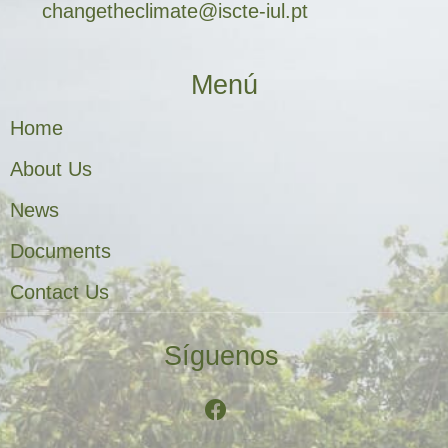
changetheclimate@iscte-iul.pt
Menú
Home
About Us
News
Documents
Contact Us
Síguenos