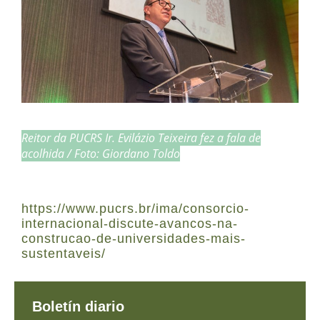
Reitor da PUCRS Ir. Evilázio Teixeira fez a fala de
acolhida / Foto: Giordano Toldo
https://www.pucrs.br/ima/consorcio-
internacional-discute-avancos-na-
construcao-de-universidades-mais-
sustentaveis/
Boletín diario