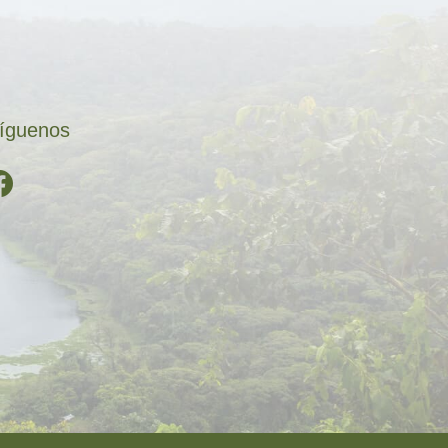
íguenos