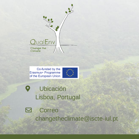
Ubicación
Lisboa, Portugal
Correo
changetheclimate@iscte-iul.pt